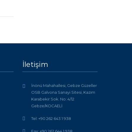
İletişim
İnönü Mahahallesi, Gebze Güzeller
OSB Galvona Sanayi Sitesi, Kazım
Karabekir Sok. No: 4/12
Gebze/KOCAELİ
Tel: +90 262 643 1 938
Fax: +90 262 644 1 938