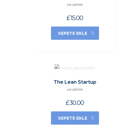
на admin
£
15.00
SEPETE EKLE
The Lean Startup
на admin
£
30.00
SEPETE EKLE