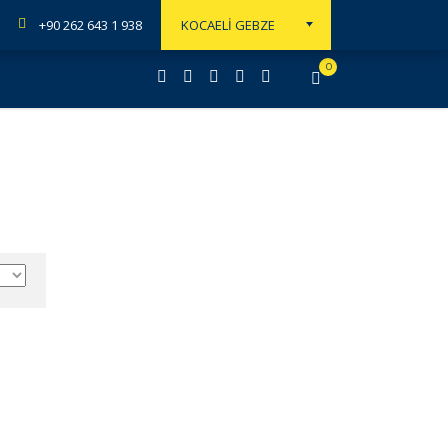
+90 262 643 1 938
KOCAELİ GEBZE
0