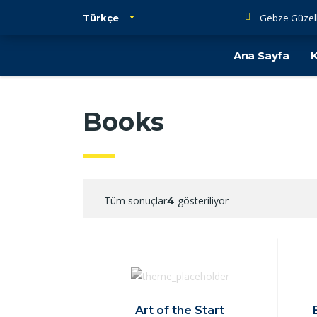
Gebze Güzell
Türkçe
Ana Sayfa
Books
Tüm sonuçlar
gösteriliyor
4
Art of the Start