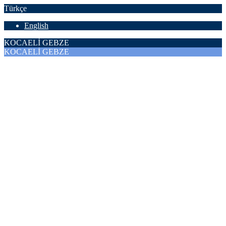
Türkçe
English
KOCAELİ GEBZE
KOCAELİ GEBZE
Gebze Güzeller OSB, Kazım Karabekir Sok. No: 4/12
Pzrt - Cuma
8.30 - 18.30.
+90 262 643 1 938
Ana Sayfa
Kurumsal
Hakkımızda
Çevre Politikalarımız
Kalite Politikalarımız
Kalite Belgelerimiz
E-Katalog
Hizmetlerimiz
Baskı Öncesi
Grafik Tasarım
Renk Ayrımı
Klişe Hazırlık
Baskı
Flekso