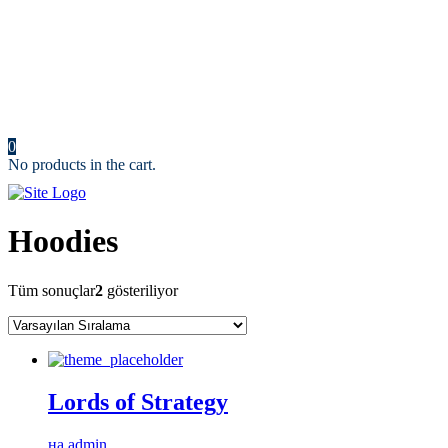
Ofset Baskı
Serigraf Baskı
Baskı Sonrası
Kalite Kontrol
Sevkiyat
Üretim
İletişim
0
No products in the cart.
Hoodies
Tüm sonuçlar
2
gösteriliyor
Lords of Strategy
на admin